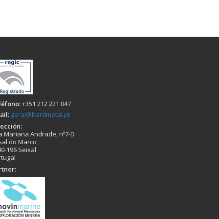
léfono:
+351 212 221 047
il:
geral@hardmetal.pt
rección:
a Mariana Andrade, nº7-D
sal do Marco
0-196 Seixal
rtugal
rtner: