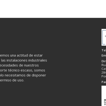
Te
nemos una actitud de estar
Ema
las instalaciones industriales
Di
necesidades de nuestros
Ru
Ca
oporte técnico escaso, somos
284
solo necesitamos de disponer
Po
permiso de uso.
Pa