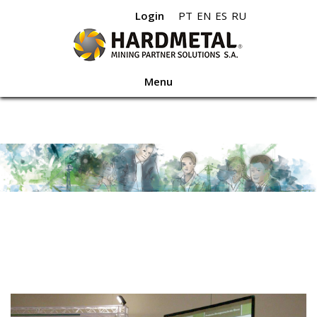
Login
PT
EN
ES
RU
Menu
Home
Quem Somos
Áreas de
Negócio
Portfolio
Apoio ao Cliente
Média