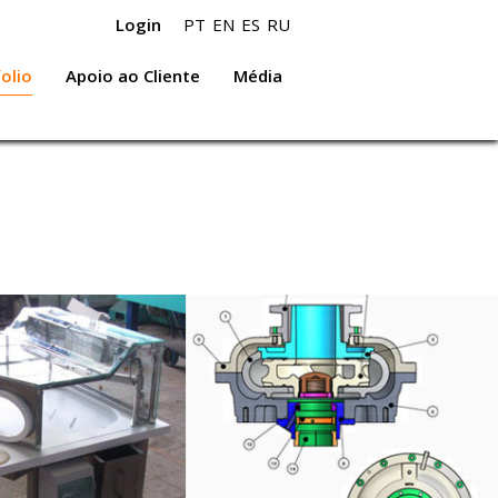
Login
PT
EN
ES
RU
olio
Apoio ao Cliente
Média